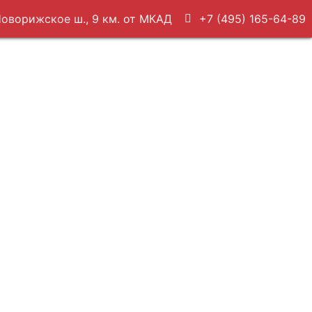
оворижское ш., 9 км. от МКАД
+7 (495) 165-64-89