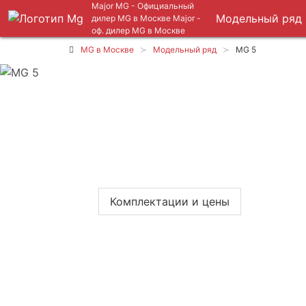
Major MG - Официальный
Модельный ряд
дилер MG в Москве
Major -
оф. дилер MG в Москве
MG в Москве
Модельный ряд
MG 5
MG 5
1 549 000 ₽
Цена от
Комплектации и цены